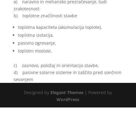
a) naravno in mehansko prezračevanje, tudi
zrakotesnost
b) toplotne značilnosti stavbe
toplotna kapaciteta (akumulacija toplote),
toplotna izolacija,
pasivno ogrevanje,
toplotni mostovi,
c) zasnovo, položaj in orientacijo stavbe,
d) pasivne solarne sisteme in zaščito pred sončnim
sevanjem
Designed by
Elegant Themes
| Powered by
WordPress